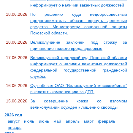
информирует о наличии вакантных должностей
18.06.2026
По решению суда недобросовестный
предприниматель обязан вернуть денежные
средства Министерству социальной защиты
Псковской области.
18.06.2026
Великолучанин заключен под стражу за
причинение тяжкого вреда здоровью
17.06.2026
Великолукский городской суд Псковской области
информирует о наличии вакантных должностей
федеральной государственной гражданской
службы.
16.06.2026
Суд обязал ОАО "Великолукский мясокомбинат"
выплатить компенсацию за ДТП.
15.06.2026
За совершение кражи со взломом
великолучанин осужден к лишению свободы
2026 год
август
июль
июнь
май
апрель
март
февраль
январь