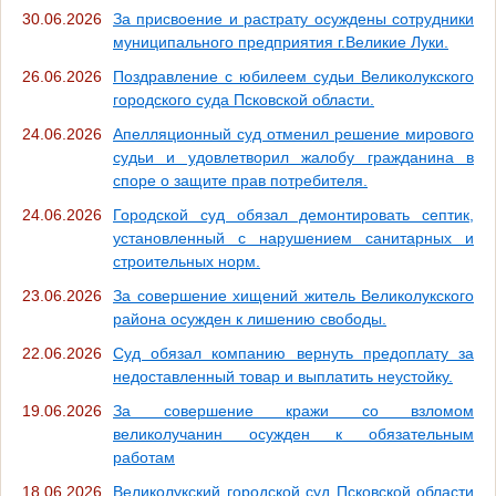
30.06.2026
За присвоение и растрату осуждены сотрудники
муниципального предприятия г.Великие Луки.
26.06.2026
Поздравление с юбилеем судьи Великолукского
городского суда Псковской области.
24.06.2026
Апелляционный суд отменил решение мирового
судьи и удовлетворил жалобу гражданина в
споре о защите прав потребителя.
24.06.2026
Городской суд обязал демонтировать септик,
установленный с нарушением санитарных и
строительных норм.
23.06.2026
За совершение хищений житель Великолукского
района осужден к лишению свободы.
22.06.2026
Суд обязал компанию вернуть предоплату за
недоставленный товар и выплатить неустойку.
19.06.2026
За совершение кражи со взломом
великолучанин осужден к обязательным
работам
18.06.2026
Великолукский городской суд Псковской области